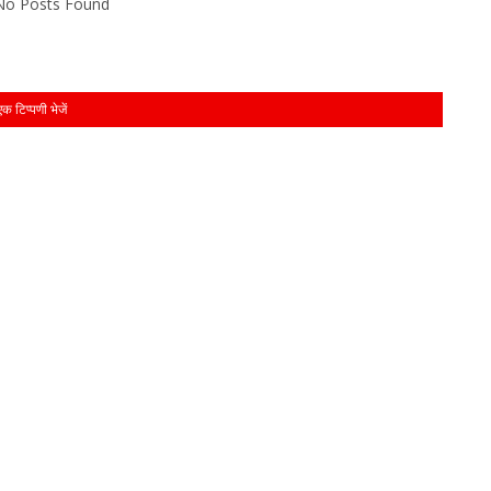
 No Posts Found
एक टिप्पणी भेजें