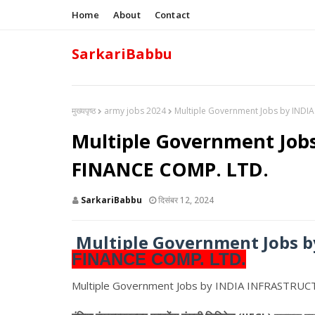
Home
About
Contact
SarkariBabbu
मुख्यपृष्ठ
army jobs 2024
Multiple Government Jobs by IND
Multiple Government Job
FINANCE COMP. LTD.
SarkariBabbu
दिसंबर 12, 2024
Multiple Government Jobs 
FINANCE COMP. LTD.
Multiple Government Jobs by INDIA INFRASTRU