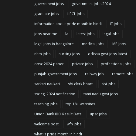
government jobs
government jobs 2024
graduate jobs
HPCL Jobs
information about pride month in hindi
IT jobs
jobs near me
la
latest jobs
legal jobs
legal jobs in bangalore
medical jobs
MP Jobs
nhm jobs
nursing jobs
odisha govt jobs latest
opsc 2024 paper
private jobs
professional jobs
punjab government jobs
railway job
remote jobs
sarkari naukari
sbi clerk bharti
sbi jobs
ssc cgl 2024 notification
tami nadu govt jobs
teaching jobs
top 18+ websites
Union Bank IBO Result Date
upsc jobs
welcome post
wfh jobs
what is pride month in hindi